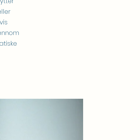
ytter
ller
vis
gjennom
atiske