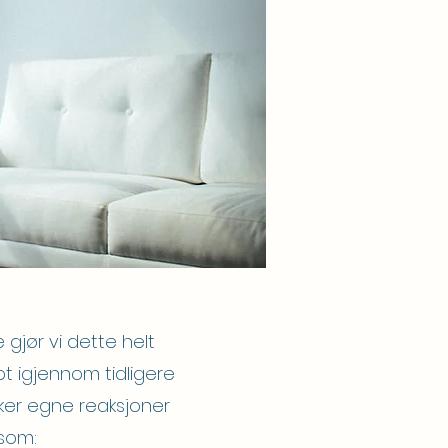
e gjør vi dette helt
pt igjennom tidligere
ykker egne reaksjoner
 som: