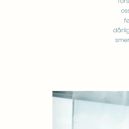
for
os
f
dårli
smer