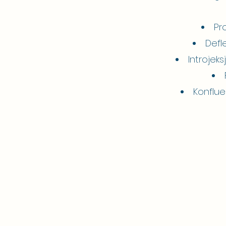
Pr
Defl
Introjek
Konflue