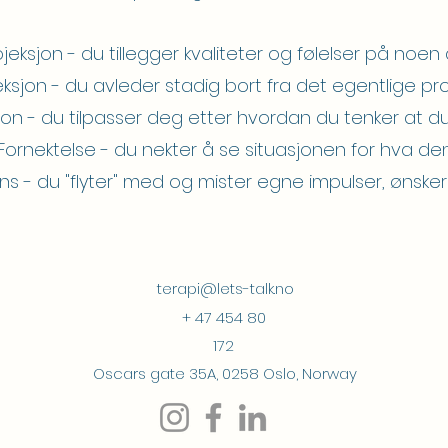
ojeksjon - du tillegger kvaliteter og følelser på noen
eksjon - du avleder stadig bort fra det egentlige p
sjon - du tilpasser deg etter hvordan du tenker at d
Fornektelse - du nekter å se situasjonen for hva de
ns - du "flyter" med og mister egne impulser, ønsk
terapi@lets-talk.no
+ 47 454 80
172
Oscars gate 35A, 0258 Oslo, Norway