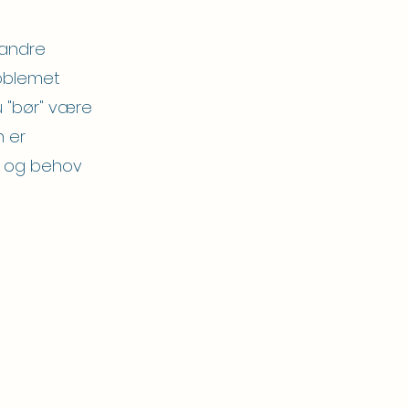
 andre
roblemet
u "bør" være
n er
er og behov