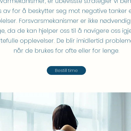
svarmekanismer, er ubevisste strategier vi ben
s av for å beskytter seg mot negative tanker e
ølelser. Forsvarsmekanismer er ikke nødvendig
ge, da de kan hjelper oss til å navigere oss i
tefulle opplevelser. De blir imidlertid problem
når de brukes for ofte eller for lenge.
Bestill time