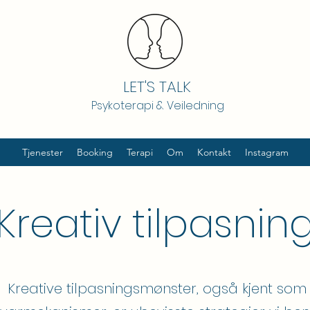
LET'S TALK
Psykoterapi & Veiledning
Tjenester
Booking
Terapi
Om
Kontakt
Instagram
Kreativ tilpasnin
Kreative tilpasningsmønster, også kjent som